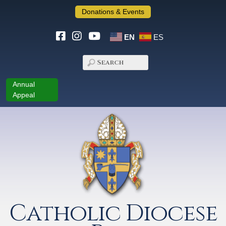
Donations & Events
EN
ES
Annual
Appeal
Catholic Diocese