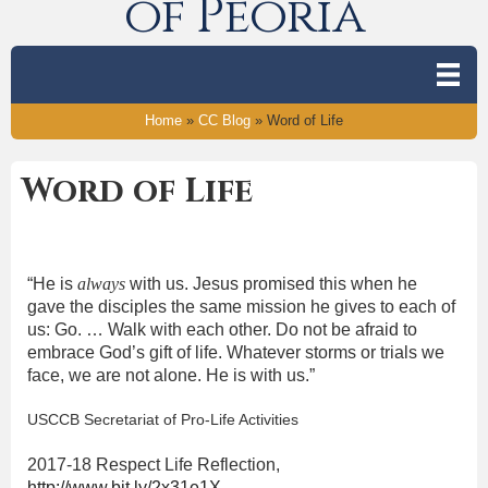
of Peoria
Home
»
CC Blog
»
Word of Life
Word of Life
“He is
always
with us. Jesus promised this when he
gave the disciples the same mission he gives to each of
us: Go. … Walk with each other. Do not be afraid to
embrace God’s gift of life. Whatever storms or trials we
face, we are not alone. He is with us.”
USCCB Secretariat of Pro-Life Activities
2017-18 Respect Life Reflection,
http://www.bit.ly/2x31e1X