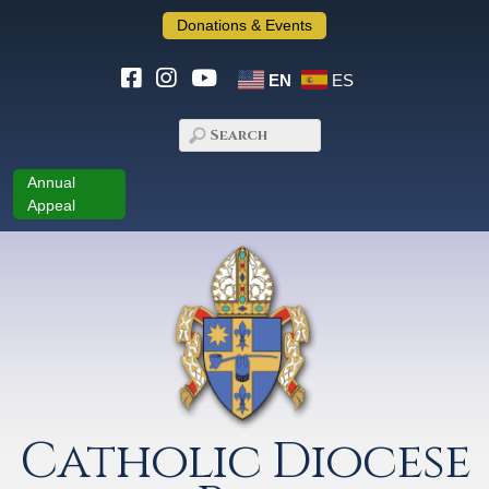
Donations & Events
EN
ES
Annual
Appeal
Catholic Diocese