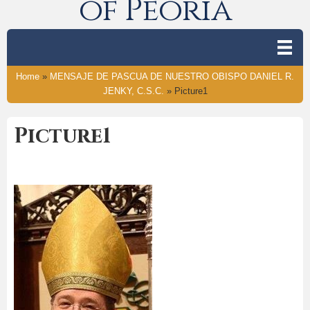
of Peoria
Home
»
MENSAJE DE PASCUA DE NUESTRO OBISPO DANIEL R.
JENKY, C.S.C.
»
Picture1
Picture1