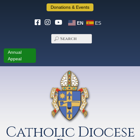
Donations & Events
EN
ES
Annual
Appeal
Catholic Diocese