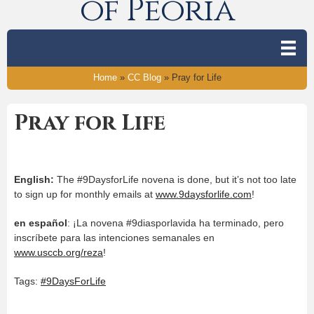
of Peoria
Home
»
CC Blog
»
Pray for Life
Pray for Life
English:
The #9DaysforLife novena is done, but it’s not too late
to sign up for monthly emails at
www.9daysforlife.com
!
en español
: ¡La novena #9diasporlavida ha terminado, pero
inscríbete para las intenciones semanales en
www.usccb.org/reza
!
Tags:
#9DaysForLife