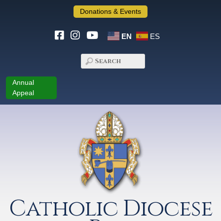
Donations & Events
EN
ES
Annual
Appeal
Catholic Diocese