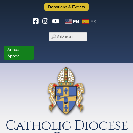
Donations & Events
EN
ES
Annual
Appeal
Catholic Diocese