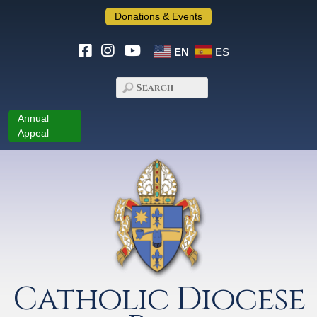
Donations & Events
EN
ES
Annual
Appeal
Catholic Diocese