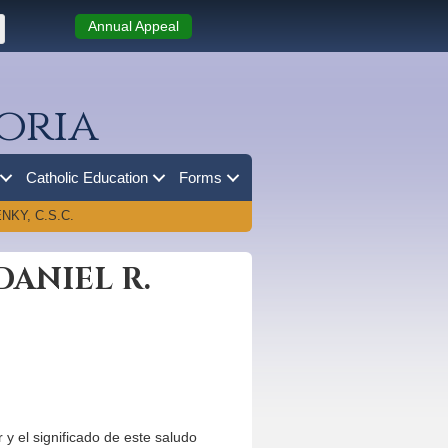
Annual Appeal
oria
Catholic Education
Forms
KY, C.S.C.
DANIEL R.
 y el significado de este saludo