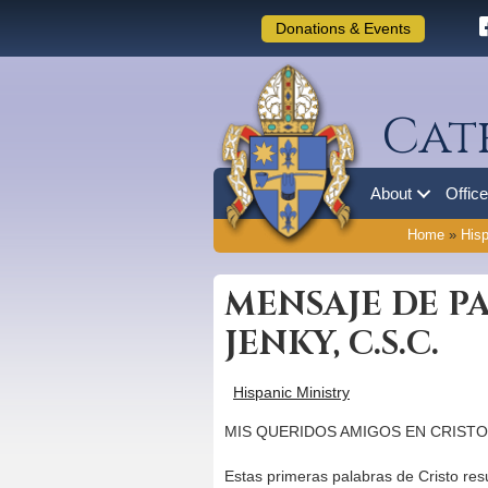
Donations & Events
Cat
About
Offic
Home
»
Hisp
MENSAJE DE P
JENKY, C.S.C.
Hispanic Ministry
MIS QUERIDOS AMIGOS EN CRISTO
Estas primeras palabras de Cristo resu