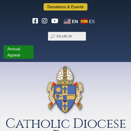
Donations & Events
EN
ES
Annual
Appeal
Catholic Diocese