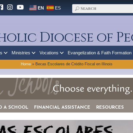
EN
ES
holic Diocese of Pe
es
Ministries
Vocations
Evangelization & Faith Formation
Home
»
Becas Escolares de Crédito Fiscal en Illinois
D A SCHOOL
FINANCIAL ASSISTANCE
RESOURCES