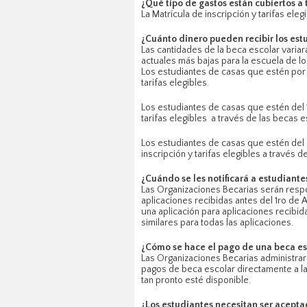
¿Qué tipo de gastos están cubiertos a 
La Matrícula de inscripción y tarifas ele
¿Cuánto dinero pueden recibir los estu
Las cantidades de la beca escolar variará
actuales más bajas para la escuela de lo
Los estudiantes de casas que estén por d
tarifas elegibles.
Los estudiantes de casas que estén del 1
tarifas elegibles a través de las becas e
Los estudiantes de casas que estén del 2
inscripción y tarifas elegibles a través 
¿Cuándo se les notificará a estudiante
Las Organizaciones Becarias serán respo
aplicaciones recibidas antes del 1ro de 
una aplicación para aplicaciones recibi
similares para todas las aplicaciones.
¿Cómo se hace el pago de una beca es
Las Organizaciones Becarias administrar
pagos de beca escolar directamente a la
tan pronto esté disponible.
¿Los estudiantes necesitan ser acepta