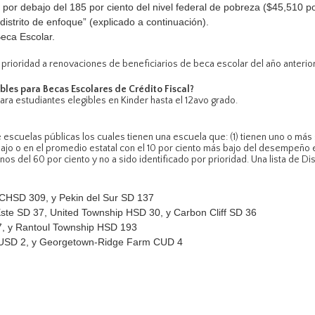
por debajo del 185 por ciento del nivel federal de pobreza ($45,510 por
distrito de enfoque” (explicado a continuación).
eca Escolar.
prioridad a renovaciones de beneficiarios de beca escolar del año anterior
les para Becas Escolares de Crédito Fiscal?
ra estudiantes elegibles en Kinder hasta el 12avo grado.
e escuelas públicas los cuales tienen una escuela que: (1) tienen uno o má
jo o en el promedio estatal con el 10 por ciento más bajo del desempeño e
 del 60 por ciento y no a sido identificado por prioridad. Una lista de Dis
 CHSD 309, y Pekin del Sur SD 137
Este SD 37, United Township HSD 30, y Carbon Cliff SD 36
, y Rantoul Township HSD 193
 CUSD 2, y Georgetown-Ridge Farm CUD 4