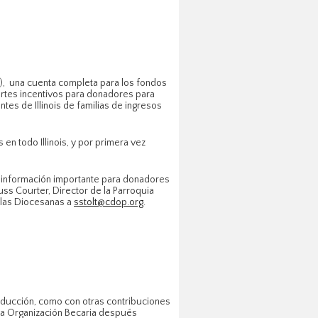
os), una cuenta completa para los fondos
uertes incentivos para donadores para
es de Illinois de familias de ingresos
n todo Illinois, y por primera vez
o información importante para donadores
Russ Courter, Director de la Parroquia
uelas Diocesanas a
sstolt@cdop.org
.
deducción, como con otras contribuciones
esa Organización Becaria después