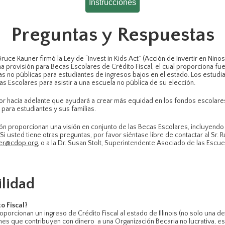
Instrucciones
Preguntas y Respuestas
Bruce Rauner firmó la Ley de “Invest in Kids Act” (Acción de Invertir en Niñ
 una provisión para Becas Escolares de Crédito Fiscal, el cual proporciona f
 no públicas para estudiantes de ingresos bajos en el estado. Los estudiant
as Escolares para asistir a una escuela no pública de su elección.
r hacia adelante que ayudará a crear más equidad en los fondos escolares e
para estudiantes y sus familias.
ón proporcionan una visión en conjunto de las Becas Escolares, incluyend
 Si usted tiene otras preguntas, por favor siéntase libre de contactar al Sr. 
ter@cdop.org
, o a la Dr. Susan Stolt, Superintendente Asociado de las Esc
ilidad
o Fiscal?
oporcionan un ingreso de Crédito Fiscal al estado de Illinois (no solo una 
iones que contribuyen con dinero a una Organización Becaria no lucrativa, 