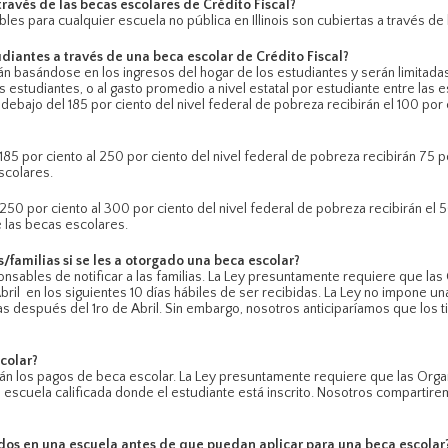
través de las becas escolares de Crédito Fiscal?
gibles para cualquier escuela no pública en Illinois son cubiertas a través de
diantes a través de una beca escolar de Crédito Fiscal?
n basándose en los ingresos del hogar de los estudiantes y serán limitadas a
s estudiantes, o al gasto promedio a nivel estatal por estudiante entre las 
ebajo del 185 por ciento del nivel federal de pobreza recibirán el 100 por c
85 por ciento al 250 por ciento del nivel federal de pobreza recibirán 75 po
scolares.
50 por ciento al 300 por ciento del nivel federal de pobreza recibirán el 5
de las becas escolares.
s/familias si se les a otorgado una beca escolar?
nsables de notificar a las familias. La Ley presuntamente requiere que la
Abril en los siguientes 10 días hábiles de ser recibidas. La Ley no impone u
das después del 1ro de Abril. Sin embargo, nosotros anticiparíamos que lo
colar?
án los pagos de beca escolar. La Ley presuntamente requiere que las Organ
 escuela calificada donde el estudiante está inscrito. Nosotros comparti
dos en una escuela antes de que puedan aplicar para una beca escolar