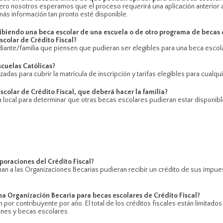
ero nosotros esperamos que el proceso requerirá una aplicación anterior 
ás información tan pronto esté disponible.
cibiendo una beca escolar de una escuela o de otro programa de becas 
scolar de Crédito Fiscal?
iante/familia que piensen que pudieran ser elegibles para una beca escolar 
scuelas Católicas?
adas para cubrir la matrícula de inscripción y tarifas elegibles para cualquie
scolar de Crédito Fiscal, que deberá hacer la familia?
a local para determinar que otras becas escolares pudieran estar disponible
poraciones del Crédito Fiscal?
 a las Organizaciones Becarias pudieran recibir un crédito de sus impuesto
a Organización Becaria para becas escolares de Crédito Fiscal?
 por contribuyente por año. El total de los créditos fiscales están limitados 
ones y becas escolares.